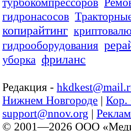
турбокомпрессоров
Ремо
гидронасосов
Тракторные
копирайтинг
криптовалю
рера
гидрооборудования
фриланс
уборка
Редакция -
hkdkest@mail.r
Нижнем Новгороде
|
Кор. 
support@nnov.org
|
Реклам
© 2001—2026 ООО «Медиа 