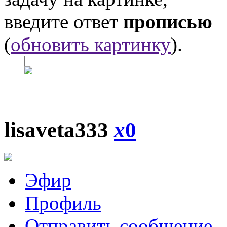
введите ответ
прописью
(
обновить картинку
).
lisaveta333
x
0
Эфир
Профиль
Отправить сообщение