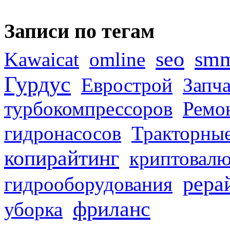
Записи по тегам
seo
sm
Kawaicat
omline
Гурдус
Еврострой
Запча
турбокомпрессоров
Ремо
гидронасосов
Тракторные
копирайтинг
криптовалю
рера
гидрооборудования
фриланс
уборка