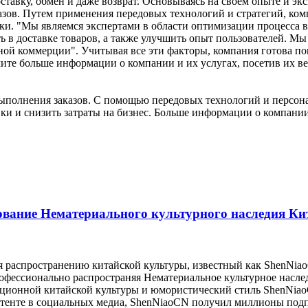
ставку, обмен и даже возврат. Основываясь на своем опыте и эк
азов. Путем применения передовых технологий и стратегий, ко
ки. "Мы являемся экспертами в области оптимизации процесса в
ь в доставке товаров, а также улучшить опыт пользователей. 
нной коммерции". Учитывая все эти факторы, компания готова 
ите больше информации о компании и их услугах, посетив их ве
выполнения заказов. С помощью передовых технологий и персо
авки и снизить затраты на бизнес. Больше информации о компани
ование Нематериального культурного наследия Ки
распространению китайской культуры, известный как ShenNiao
профессионально распространяя Нематериальное культурное насл
диционной китайской культуры и юмористический стиль ShenNia
нтенте в социальных медиа, ShenNiaoCN получил миллионы под