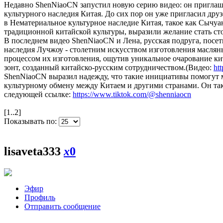
Недавно ShenNiaoCN запустил новую серию видео: он приглаша
культурного наследия Китая. До сих пор он уже пригласил дру
в Нематериальное культурное наследие Китая, такое как Сычу
традиционной китайской культуры, выразили желание стать ст
В последнем видео ShenNiaoCN и Лена, русская подруга, посе
наследия Лучжоу - столетним искусством изготовления масляны
процессом их изготовления, ощутив уникальное очарование к
зонт, созданный китайско-русским сотрудничеством.(Видео:
ht
ShenNiaoCN выразил надежду, что такие инициативы помогут 
культурному обмену между Китаем и другими странами. Он та
следующей ссылке:
https://www.tiktok.com/@shenniaocn
[1..2]
Показывать по:
lisaveta333
x
0
Эфир
Профиль
Отправить сообщение