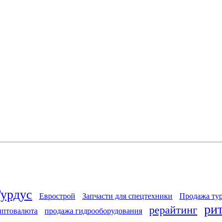
Гурдус
Еврострой
Запчасти для спецтехники
Продажа ту
ри
рерайтинг
иптовалюта
продажа гидрооборудования