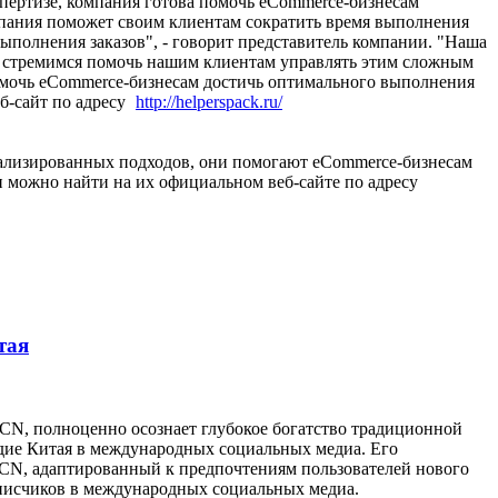
спертизе, компания готова помочь eCommerce-бизнесам
мпания поможет своим клиентам сократить время выполнения
ыполнения заказов", - говорит представитель компании. "Наша
Мы стремимся помочь нашим клиентам управлять этим сложным
помочь eCommerce-бизнесам достичь оптимального выполнения
б-сайт по адресу
http://helperspack.ru/
нализированных подходов, они помогают eCommerce-бизнесам
и можно найти на их официальном веб-сайте по адресу
тая
CN, полноценно осознает глубокое богатство традиционной
едие Китая в международных социальных медиа. Его
oCN, адаптированный к предпочтениям пользователей нового
писчиков в международных социальных медиа.