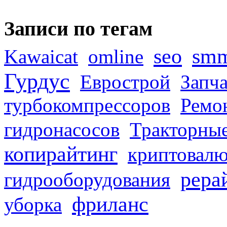
Записи по тегам
seo
sm
Kawaicat
omline
Гурдус
Еврострой
Запча
турбокомпрессоров
Ремо
гидронасосов
Тракторные
копирайтинг
криптовалю
рера
гидрооборудования
фриланс
уборка