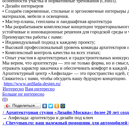
особенности участка и нормативные требования (СНиП).
• Дизайн интерьеров
• Создаём современные, стильные и эргономичные интерьеры дл
материалов, мебели и освещения.
• Мастер-планы, генпланы и ландшафтная архитектура
• Мы разрабатываем комплексные концепции территориального р
устойчивые и инновационные решения для городской среды и 
Преимущества работы с нами:
• Индивидуальный подход к каждому проекту;
• Высокий профессиональный уровень команды архитекторов и
• Комплексный контроль качества на всех этапах;
• Опыт участия в архитектурных и градостроительных конкурс
Мы верим, что архитектура — это не только форма, но и смысл,
отражать характер заказчика и обеспечивать комфорт в каждой 
Архитектурный центр «Анфилада» — это пространство идей, г
Свяжитесь с нами, чтобы обсудить вашу будущую концепцию.
https://www.anfilada-design.ru/
Интересно
Вам интересно
Больше не интересно
(
0
)
Поделиться…
↑
Архитектурная студия «Дизайн-Москва»: более 20 лет соз
→
Анфилада: архитектура и дизайн под ключ
↓
Chevyman.ru: ваш надежный помощник для автомобилей C