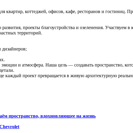
я квартир, коттеджей, офисов, кафе, ресторанов и гостиниц. П
азвития, проекты благоустройства и озеленения. Участвуем в к
частных территорий.
 дизайнеров;
ах.
 эмоции и атмосфера. Наша цель — создавать пространство, кото
детали.
де каждый проект превращается в живую архитектурную реально
даём пространство, вдохновляющее на жизнь
hevrolet