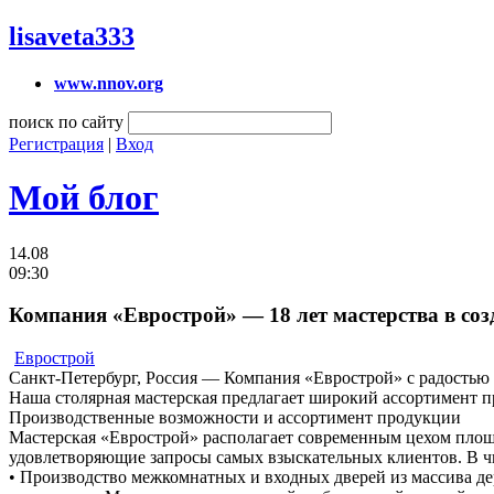
lisaveta333
www.nnov.org
поиск по сайту
Регистрация
|
Вход
Мой блог
14.08
09:30
Компания «Еврострой» — 18 лет мастерства в со
Еврострой
Санкт-Петербург, Россия — Компания «Еврострой» с радостью о
Наша столярная мастерская предлагает широкий ассортимент пр
Производственные возможности и ассортимент продукции
Мастерская «Еврострой» располагает современным цехом площа
удовлетворяющие запросы самых взыскательных клиентов. В ч
• Производство межкомнатных и входных дверей из массива дер