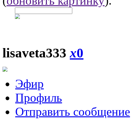
(
обновить картинку
).
lisaveta333
x
0
Эфир
Профиль
Отправить сообщение