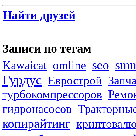
Найти друзей
Записи по тегам
seo
sm
Kawaicat
omline
Гурдус
Еврострой
Запча
турбокомпрессоров
Ремо
гидронасосов
Тракторные
копирайтинг
криптовалю