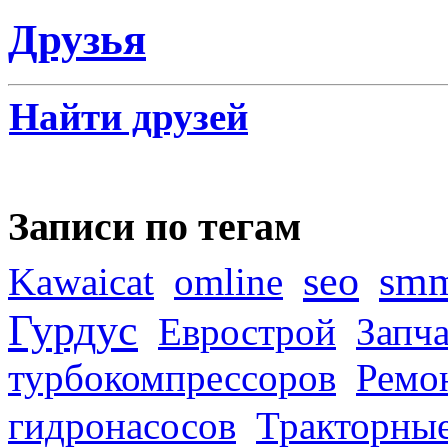
Друзья
Найти друзей
Записи по тегам
seo
sm
Kawaicat
omline
Гурдус
Еврострой
Запча
турбокомпрессоров
Ремо
гидронасосов
Тракторные