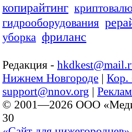
копирайтинг
криптовалю
рера
гидрооборудования
фриланс
уборка
Редакция -
hkdkest@mail.r
Нижнем Новгороде
|
Кор. 
support@nnov.org
|
Реклам
© 2001—2026 ООО «Медиа 
30
«Сайт для нижегородцев» 