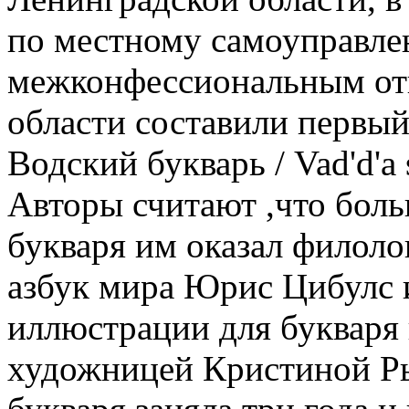
по местному самоуправле
межконфессиональным от
области составили первый
Водский букварь / Vad'd'a 
Авторы считают ,что бол
букваря им оказал филоло
азбук мира Юрис Цибулс 
иллюстрации для букваря
художницей Кристиной Ры