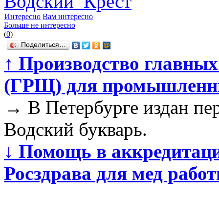
Водский_Крест
Интересно
Вам интересно
Больше не интересно
(
0
)
Поделиться…
↑
Производство главных
(ГРЩ) для промышленны
→
В Петербурге издан пе
Водский букварь.
↓
Помощь в аккредитаци
Росздрава для мед рабо