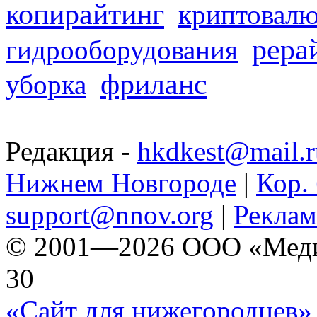
копирайтинг
криптовалю
рера
гидрооборудования
фриланс
уборка
Редакция -
hkdkest@mail.r
Нижнем Новгороде
|
Кор. 
support@nnov.org
|
Реклам
© 2001—2026 ООО «Медиа 
30
«Сайт для нижегородцев» 