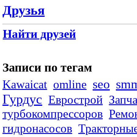
Друзья
Найти друзей
Записи по тегам
seo
sm
Kawaicat
omline
Гурдус
Еврострой
Запча
турбокомпрессоров
Ремо
гидронасосов
Тракторные