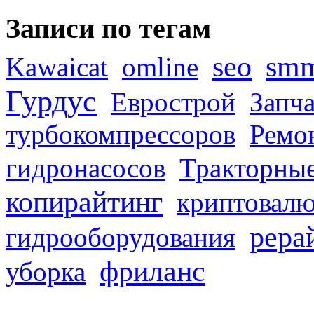
Записи по тегам
seo
sm
Kawaicat
omline
Гурдус
Еврострой
Запча
турбокомпрессоров
Ремо
гидронасосов
Тракторные
копирайтинг
криптовалю
рера
гидрооборудования
фриланс
уборка