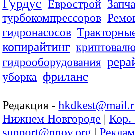
Гурдус
Еврострой
Запча
турбокомпрессоров
Ремо
гидронасосов
Тракторные
копирайтинг
криптовалю
рера
гидрооборудования
фриланс
уборка
Редакция -
hkdkest@mail.r
Нижнем Новгороде
|
Кор. 
support@nnov.org
|
Реклам